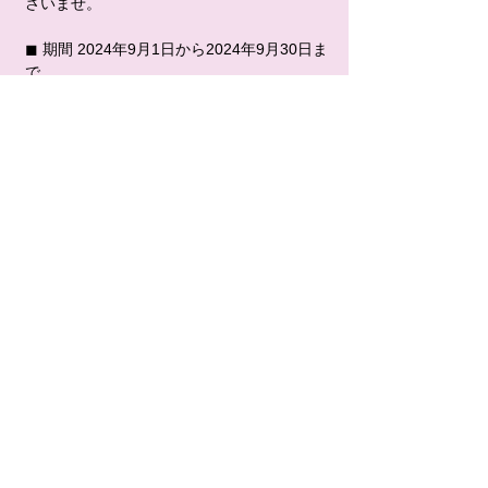
さいませ。
◼ 期間 2024年9月1日から2024年9月30日ま
で
◼ 対象 LINEお友達登録のみなさま 
※こちらのメッセージをご提示ください。 
※無くなり次第終了いたします。
スタッフ一同みなさまのご予約、ご来店を心
よりお待ちしています。
Previous
Next
関西で4店舗展開するアイラッシュ
サロン
Copyright ©
2013-2026
Mignon
Eyelash Design Salon