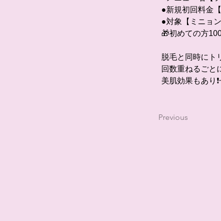
●新規初回料金【6
●対象【ミニョン
🎁初めての方1
脱毛と同時にト
回数重ねるごと
美肌効果もあり❗
Previous