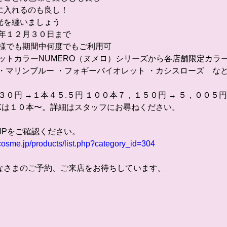
に入れるのも良し！
光を纏いましょう
４年１２月３０日まで 
た様でも期間中何度でもご利用可 
ラットカラーNUMERO（ヌメロ）シリーズから各店舗限定カラー
 ・マリンブルー ・フォギーバイオレット ・カシスローズ　な
１３０円 →１本４５.５円 １００本７，１５０円 → ５，００５円
Xは１０本〜。詳細はスタッフにお尋ねください。 
HPをご確認ください。
cosme.jp/products/list.php?category_id=304
なさまのご予約、ご来店をお待ちしています。