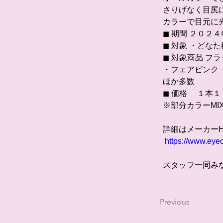
さりげなく目尻
カラーで目元に
◼ 期間 ２０２
◼ 対象 ・どな
◼ 対象商品 フ
・フェアピンク
ほか多数 
◼ 価格　 １本
※部分カラーMI
詳細はメーカー
https://www.eye
スタッフ一同み
Previous