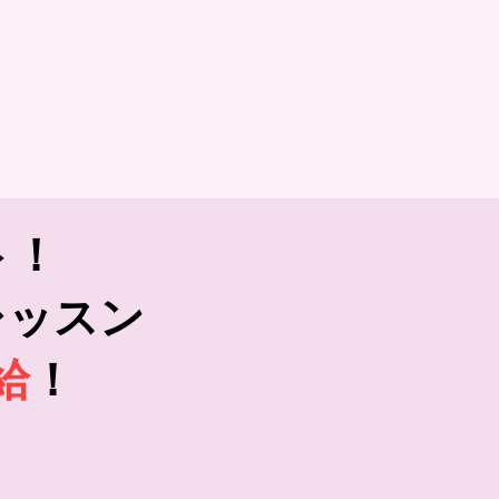
ト！
レッスン
給
！