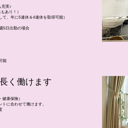
も充実♪
集もあり！）
して、年に5連休＆4連休を取得可能）
週5日出勤の場合
可能
長く働けます
・健康保険）
ントに合わせて働けます。
度