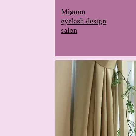
Mignon
eyelash design
salon