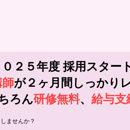
２０２５年度 採用スター
講師
が２ヶ月間しっかり
ちろん
研修無料
、
給与支
にしませんか？