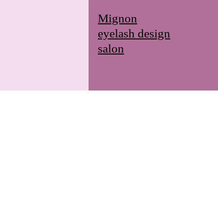
Mignon
eyelash design
salon