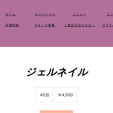
ホーム
キャンペーン
メニュー
​コ
店舗情報
​スタッフ募集
​ご来店のみなさまへ
​プラ
ジェルネイル
4,500
円
45分
4
￥4,500
5
分